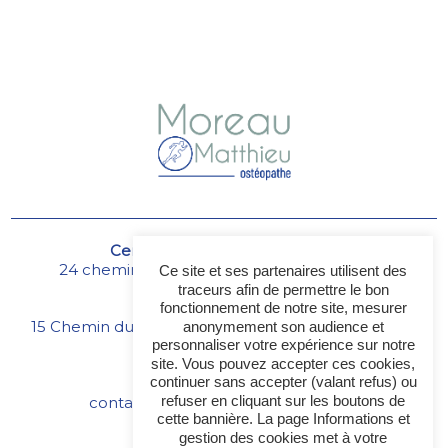
Centre médical du chêne vert
24 chemin de Darbousson
06560 Valbonne
Ce site et ses partenaires utilisent des
traceurs afin de permettre le bon
Cabinet d'ostéopathie
fonctionnement de notre site, mesurer
15 Chemin du Cabanon
06740 Châteauneuf-Grasse
anonymement son audience et
personnaliser votre expérience sur notre
06 25 70 37 92
site. Vous pouvez accepter ces cookies,
continuer sans accepter (valant refus) ou
refuser en cliquant sur les boutons de
contact@osteopathe-moreau-06.fr
cette bannière. La page Informations et
gestion des cookies met à votre